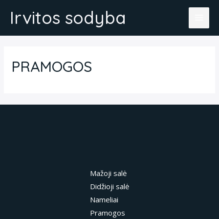
Pereiti
Irvitos sodyba
prie
MAI
turinio
ME
PRAMOGOS
Mažoji salė
Didžioji salė
Nameliai
Pramogos